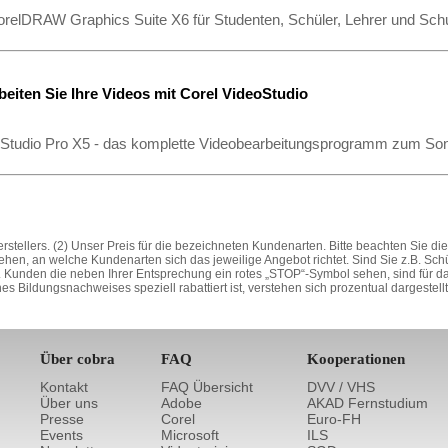
orelDRAW Graphics Suite X6 für Studenten, Schüler, Lehrer und Sc
eiten Sie Ihre Videos mit Corel VideoStudio
oStudio Pro X5 - das komplette Videobearbeitungsprogramm zum So
stellers. (2) Unser Preis für die bezeichneten Kundenarten. Bitte beachten Sie d
ehen, an welche Kundenarten sich das jeweilige Angebot richtet. Sind Sie z.B. Sc
 Kunden die neben Ihrer Entsprechung ein rotes „STOP“-Symbol sehen, sind für das
s Bildungsnachweises speziell rabattiert ist, verstehen sich prozentual dargestel
Über cobra
FAQ
Kooperationen
Kontakt
FAQ Übersicht
DVV / VHS
Über uns
Adobe
AKAD Fernstudium
Presse
Corel
Euro-FH
Events
Microsoft
ILS