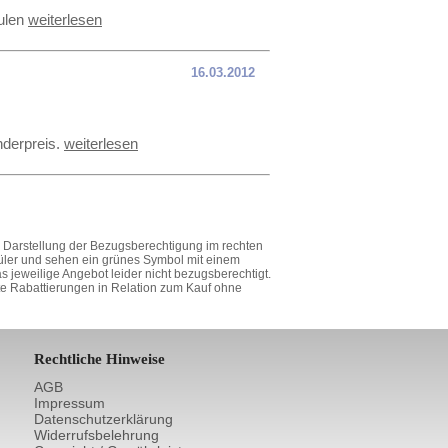
hulen
weiterlesen
16.03.2012
nderpreis.
weiterlesen
ie Darstellung der Bezugsberechtigung im rechten
hüler und sehen ein grünes Symbol mit einem
 jeweilige Angebot leider nicht bezugsberechtigt.
lte Rabattierungen in Relation zum Kauf ohne
Rechtliche Hinweise
AGB
Impressum
Datenschutzerklärung
Widerrufsbelehrung