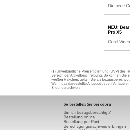
Die neue C
NEU: Bearb
Pro X5
Corel Vide
(1) Unverbindliche Preisempfehlung (UVP) des Her
Bereich der Artikelbeschreibung. So können Sie s
weißen Häkchen, gelten Sie als bezugsberechtigt.
Wenn das dargestellte Angebot gegen Vorlage eine
Bildungsnachweis.
So bestellen Sie bei cobra
Bin ich bezugsberechtigt?
Bestellung online
Bestellung per Post
Berechtigungsnachweis erbringen