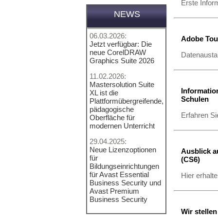
Erste Infor
NEWS
06.03.2026:
Adobe Tou
Jetzt verfügbar: Die
neue CorelDRAW
Datenaustau
Graphics Suite 2026
11.02.2026:
Mastersolution Suite
Informati
XL ist die
Schulen
Plattformübergreifende,
pädagogische
Erfahren S
Oberfläche für
modernen Unterricht
29.04.2025:
Neue Lizenzoptionen
Ausblick a
für
(CS6)
Bildungseinrichtungen
für Avast Essential
Hier erhalt
Business Security und
Avast Premium
Business Security
Wir stelle