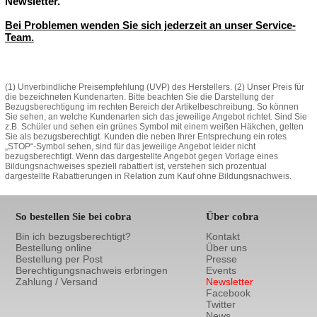
Newsletter.
Bei Problemen wenden Sie sich jederzeit an unser Service-
Team.
(1) Unverbindliche Preisempfehlung (UVP) des Herstellers. (2) Unser Preis für
die bezeichneten Kundenarten. Bitte beachten Sie die Darstellung der
Bezugsberechtigung im rechten Bereich der Artikelbeschreibung. So können
Sie sehen, an welche Kundenarten sich das jeweilige Angebot richtet. Sind Sie
z.B. Schüler und sehen ein grünes Symbol mit einem weißen Häkchen, gelten
Sie als bezugsberechtigt. Kunden die neben Ihrer Entsprechung ein rotes
„STOP“-Symbol sehen, sind für das jeweilige Angebot leider nicht
bezugsberechtigt. Wenn das dargestellte Angebot gegen Vorlage eines
Bildungsnachweises speziell rabattiert ist, verstehen sich prozentual
dargestellte Rabattierungen in Relation zum Kauf ohne Bildungsnachweis.
So bestellen Sie bei cobra
Über cobra
Bin ich bezugsberechtigt?
Kontakt
Bestellung online
Über uns
Bestellung per Post
Presse
Berechtigungsnachweis erbringen
Events
Zahlung / Versand
Newsletter
Facebook
Twitter
News