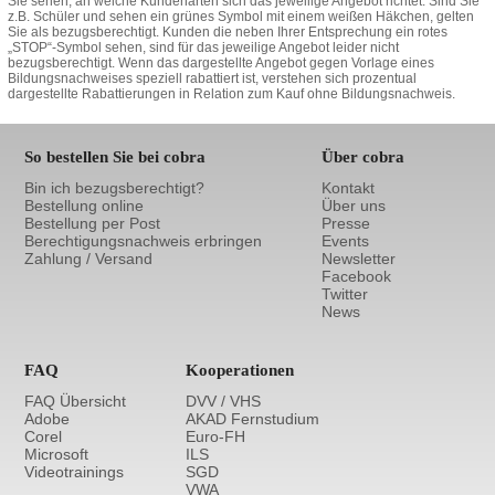
Sie sehen, an welche Kundenarten sich das jeweilige Angebot richtet. Sind Sie
z.B. Schüler und sehen ein grünes Symbol mit einem weißen Häkchen, gelten
Sie als bezugsberechtigt. Kunden die neben Ihrer Entsprechung ein rotes
„STOP“-Symbol sehen, sind für das jeweilige Angebot leider nicht
bezugsberechtigt. Wenn das dargestellte Angebot gegen Vorlage eines
Bildungsnachweises speziell rabattiert ist, verstehen sich prozentual
dargestellte Rabattierungen in Relation zum Kauf ohne Bildungsnachweis.
So bestellen Sie bei cobra
Über cobra
Bin ich bezugsberechtigt?
Kontakt
Bestellung online
Über uns
Bestellung per Post
Presse
Berechtigungsnachweis erbringen
Events
Zahlung / Versand
Newsletter
Facebook
Twitter
News
FAQ
Kooperationen
FAQ Übersicht
DVV / VHS
Adobe
AKAD Fernstudium
Corel
Euro-FH
Microsoft
ILS
Videotrainings
SGD
VWA