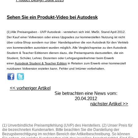
Sehen Sie ein Produkt-Video bei Autodesk
.
(1) Alle Preisangaben - UVP Autodesk - verstehen sich inkl. MwSt. Stand April 2012.
Der Kauf einer Vollversion oder eines Upgrades zur kommerziellen Nutzung ist nicht
über cobra-Shop sondern nur über Handelspartner die von Autodesk für den Vertrieb
von kommerziellen autorisiert wurden möglich. Alle Vergleichspreise zu den Autodesk
Student & Teacher Editionen dienen dazu, die Preisersparnis darzustellen, die ein
Student, Schüler, Lehrer, Dozenten oder Lehrgangsteilnehmer beim Erwerb
einer
Autodesk Student & Teacher Edition
in Relation zum Erwerb einer kommerziell
nutzbaren Vollversion erzielen kann. Fehler und Irrtümer vorbehalten.
<< vorheriger Artikel
Sie betrachten eine News vom:
20.04.2012
nächster Artikel >>
(1) Unverbindliche Preisempfehlung (UVP) des Herstellers. (2) Unser Preis für
die bezeichneten Kundenarten. Bitte beachten Sie die Darstellung der
Bezugsberechtigung im rechten Bereich der Artikelbeschreibung. So können