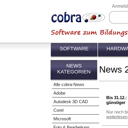
Anmeld
SOFTWARE
HARDW
NEWS
News 
KATEGORIEN
Alle cobra-News
Adobe
Bis 31.12.
Autodesk 3D CAD
günstiger
Corel
Nur noch b
weiterlesen
Microsoft
Foto & Bearbeitung