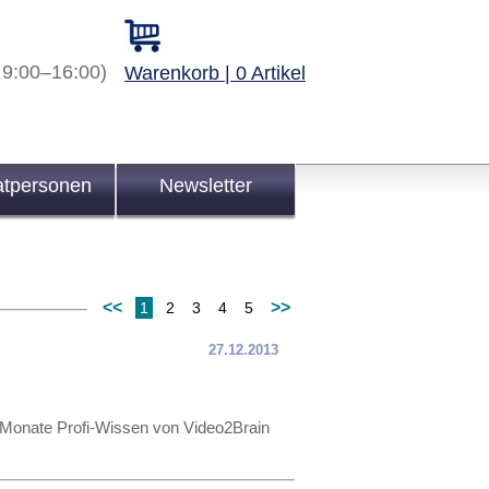
 9:00–16:00)
Warenkorb | 0 Artikel
atpersonen
Newsletter
<<
>>
1
2
3
4
5
27.12.2013
 Monate Profi-Wissen von Video2Brain