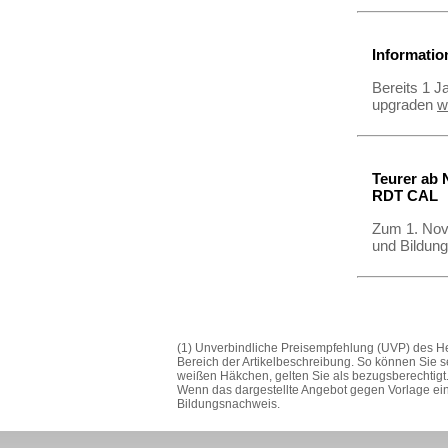
Informatio
Bereits 1 J
upgraden
w
Teurer ab
RDT CAL
Zum 1. Nov
und Bildung
(1) Unverbindliche Preisempfehlung (UVP) des Her
Bereich der Artikelbeschreibung. So können Sie s
weißen Häkchen, gelten Sie als bezugsberechtigt.
Wenn das dargestellte Angebot gegen Vorlage eine
Bildungsnachweis.