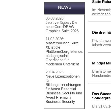
Satte Raba
NEWS
Im November
weiterlesen
06.03.2026:
Jetzt verfügbar: Die
neue CorelDRAW
Graphics Suite 2026
Die drei hä
11.02.2026:
Privatanwen
Mastersolution Suite
falsch vers
XL ist die
Plattformübergreifende,
pädagogische
Oberfläche für
Mindjet Mi
modernen Unterricht
Brainstorme
29.04.2025:
Handumdre
Neue Lizenzoptionen
für
Bildungseinrichtungen
für Avast Essential
Business Security und
Das Wacom
Avast Premium
Sonderpre
Business Security
Bis 31.03.