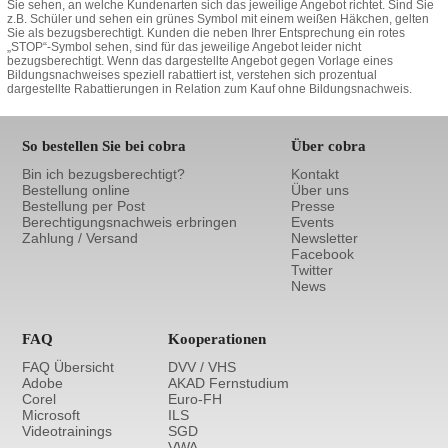
Sie sehen, an welche Kundenarten sich das jeweilige Angebot richtet. Sind Sie
z.B. Schüler und sehen ein grünes Symbol mit einem weißen Häkchen, gelten
Sie als bezugsberechtigt. Kunden die neben Ihrer Entsprechung ein rotes
„STOP“-Symbol sehen, sind für das jeweilige Angebot leider nicht
bezugsberechtigt. Wenn das dargestellte Angebot gegen Vorlage eines
Bildungsnachweises speziell rabattiert ist, verstehen sich prozentual
dargestellte Rabattierungen in Relation zum Kauf ohne Bildungsnachweis.
So bestellen Sie bei cobra
Über cobra
Bin ich bezugsberechtigt?
Kontakt
Bestellung online
Über uns
Bestellung per Post
Presse
Berechtigungsnachweis erbringen
Events
Zahlung / Versand
Newsletter
Facebook
Twitter
News
FAQ
Kooperationen
FAQ Übersicht
DVV / VHS
Adobe
AKAD Fernstudium
Corel
Euro-FH
Microsoft
ILS
Videotrainings
SGD
VWA