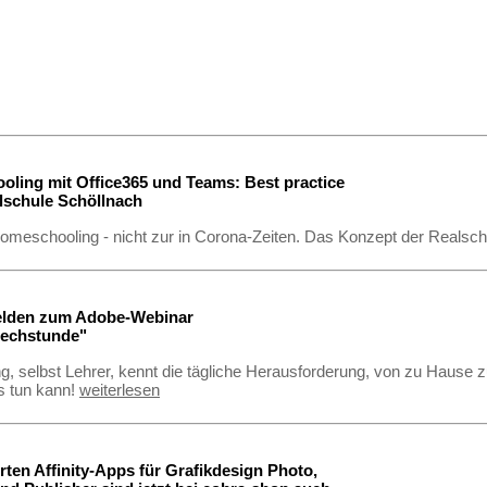
ling mit Office365 und Teams: Best practice
lschule Schöllnach
homeschooling - nicht zur in Corona-Zeiten. Das Konzept der Realsc
elden zum Adobe-Webinar
rechstunde"
ng, selbst Lehrer, kennt die tägliche Herausforderung, von zu Hause
s tun kann!
weiterlesen
erten Affinity-Apps für Grafikdesign Photo,