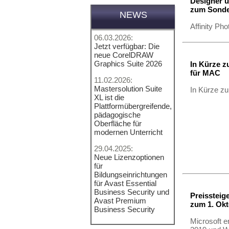
Designer u
zum Sonder
NEWS
Affinity Ph
06.03.2026:
Jetzt verfügbar: Die
neue CorelDRAW
Graphics Suite 2026
In Kürze z
für MAC
11.02.2026:
Mastersolution Suite
In Kürze z
XL ist die
Plattformübergreifende,
pädagogische
Oberfläche für
modernen Unterricht
29.04.2025:
Neue Lizenzoptionen
für
Bildungseinrichtungen
für Avast Essential
Business Security und
Preissteig
Avast Premium
zum 1. Okt
Business Security
Microsoft e