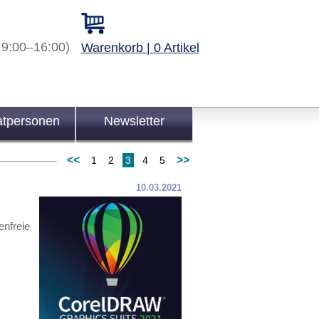
 9:00–16:00)
Warenkorb | 0 Artikel
atpersonen
Newsletter
<<
>>
1
2
3
4
5
10.03.2021
enfreie