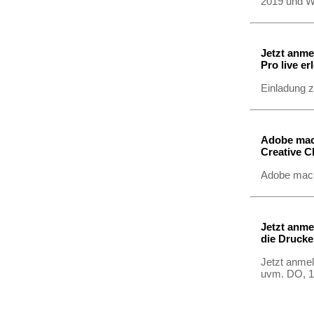
2019 und W
Jetzt anme
Pro live er
Einladung z
Adobe mach
Creative C
Adobe mach
Jetzt anm
die Drucke
Jetzt anme
uvm. DO, 1