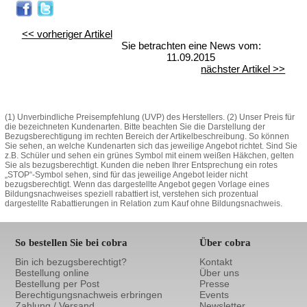
<< vorheriger Artikel
Sie betrachten eine News vom:
11.09.2015
nächster Artikel >>
(1) Unverbindliche Preisempfehlung (UVP) des Herstellers. (2) Unser Preis für
die bezeichneten Kundenarten. Bitte beachten Sie die Darstellung der
Bezugsberechtigung im rechten Bereich der Artikelbeschreibung. So können
Sie sehen, an welche Kundenarten sich das jeweilige Angebot richtet. Sind Sie
z.B. Schüler und sehen ein grünes Symbol mit einem weißen Häkchen, gelten
Sie als bezugsberechtigt. Kunden die neben Ihrer Entsprechung ein rotes
„STOP“-Symbol sehen, sind für das jeweilige Angebot leider nicht
bezugsberechtigt. Wenn das dargestellte Angebot gegen Vorlage eines
Bildungsnachweises speziell rabattiert ist, verstehen sich prozentual
dargestellte Rabattierungen in Relation zum Kauf ohne Bildungsnachweis.
So bestellen Sie bei cobra
Über cobra
Bin ich bezugsberechtigt?
Kontakt
Bestellung online
Über uns
Bestellung per Post
Presse
Berechtigungsnachweis erbringen
Events
Zahlung / Versand
Newsletter