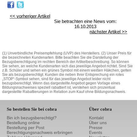
<< vorheriger Artikel
Sie betrachten eine News vom:
16.10.2013
nächster Artikel >>
(1) Unverbindliche Preisempfehlung (UVP) des Herstellers. (2) Unser Preis für
die bezeichneten Kundenarten. Bitte beachten Sie die Darstellung der
Bezugsberechtigung im rechten Bereich der Artikelbeschreibung. So können
Sie sehen, an welche Kundenarten sich das jeweilige Angebot richtet. Sind Sie
z.B. Schüler und sehen ein grünes Symbol mit einem weißen Häkchen, gelten
Sie als bezugsberechtigt. Kunden die neben Ihrer Entsprechung ein rotes
„STOP“-Symbol sehen, sind für das jeweilige Angebot leider nicht
bezugsberechtigt. Wenn das dargestellte Angebot gegen Vorlage eines
Bildungsnachweises speziell rabattiert ist, verstehen sich prozentual
dargestellte Rabattierungen in Relation zum Kauf ohne Bildungsnachweis.
So bestellen Sie bei cobra
Über cobra
Bin ich bezugsberechtigt?
Kontakt
Bestellung online
Über uns
Bestellung per Post
Presse
Berechtigungsnachweis erbringen
Events