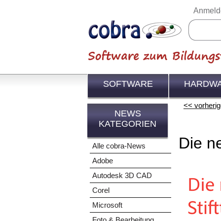
Anmeld
SOFTWARE
HARDW
<< vorherige
NEWS
KATEGORIEN
Die n
Alle cobra-News
Adobe
Autodesk 3D CAD
Corel
Microsoft
Foto & Bearbeitung