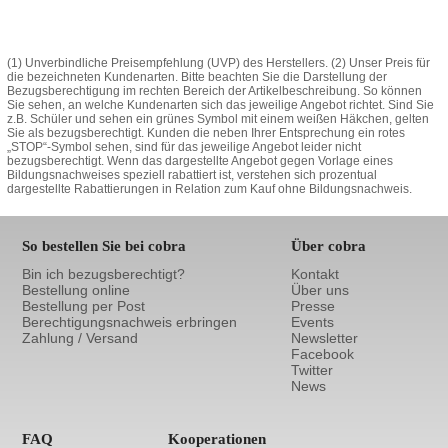
(1) Unverbindliche Preisempfehlung (UVP) des Herstellers. (2) Unser Preis für
die bezeichneten Kundenarten. Bitte beachten Sie die Darstellung der
Bezugsberechtigung im rechten Bereich der Artikelbeschreibung. So können
Sie sehen, an welche Kundenarten sich das jeweilige Angebot richtet. Sind Sie
z.B. Schüler und sehen ein grünes Symbol mit einem weißen Häkchen, gelten
Sie als bezugsberechtigt. Kunden die neben Ihrer Entsprechung ein rotes
„STOP“-Symbol sehen, sind für das jeweilige Angebot leider nicht
bezugsberechtigt. Wenn das dargestellte Angebot gegen Vorlage eines
Bildungsnachweises speziell rabattiert ist, verstehen sich prozentual
dargestellte Rabattierungen in Relation zum Kauf ohne Bildungsnachweis.
So bestellen Sie bei cobra
Über cobra
Bin ich bezugsberechtigt?
Kontakt
Bestellung online
Über uns
Bestellung per Post
Presse
Berechtigungsnachweis erbringen
Events
Zahlung / Versand
Newsletter
Facebook
Twitter
News
FAQ
Kooperationen