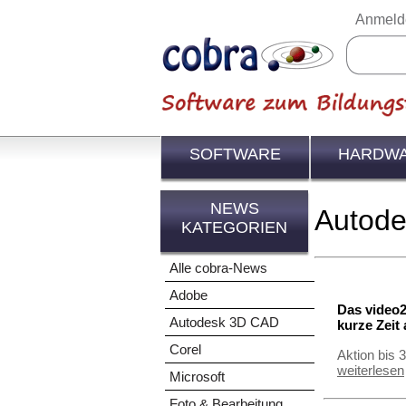
Anmeld
SOFTWARE
HARDW
NEWS
Autod
KATEGORIEN
Alle cobra-News
Adobe
Das video2
Autodesk 3D CAD
kurze Zeit
Corel
Aktion bis 
weiterlesen
Microsoft
Foto & Bearbeitung