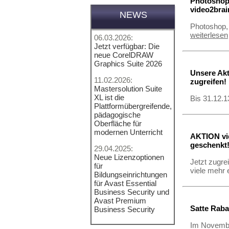
Photoshop
video2brai
NEWS
Photoshop, 
weiterlesen
06.03.2026:
Jetzt verfügbar: Die
neue CorelDRAW
Graphics Suite 2026
Unsere Akt
11.02.2026:
zugreifen!
Mastersolution Suite
XL ist die
Bis 31.12.
Plattformübergreifende,
pädagogische
Oberfläche für
modernen Unterricht
AKTION vid
geschenkt
29.04.2025:
Neue Lizenzoptionen
Jetzt zugre
für
viele mehr 
Bildungseinrichtungen
für Avast Essential
Business Security und
Avast Premium
Satte Raba
Business Security
Im November