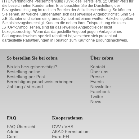
(1) Unverbindliche Preisempfehlung (UVP) des Herstellers. (2) Unser Preis für
die bezeichneten Kundenarten. Bitte beachten Sie die Darstellung der
Bezugsberechtigung im rechten Bereich der Artikelbeschreibung. So können
Sie sehen, an welche Kundenarten sich das jeweilige Angebot richtet. Sind Sie
z.B. Schüler und sehen ein grünes Symbol mit einem weißen Häkchen, gelten
Sie als bezugsberechtigt. Kunden die neben Ihrer Entsprechung ein rotes
„STOP“-Symbol sehen, sind für das jeweilige Angebot leider nicht
bezugsberechtigt. Wenn das dargestellte Angebot gegen Vorlage eines
Bildungsnachweises speziell rabattiert ist, verstehen sich prozentual
dargestellte Rabattierungen in Relation zum Kauf ohne Bildungsnachweis.
So bestellen Sie bei cobra
Über cobra
Bin ich bezugsberechtigt?
Kontakt
Bestellung online
Über uns
Bestellung per Post
Presse
Berechtigungsnachweis erbringen
Events
Zahlung / Versand
Newsletter
Facebook
Twitter
News
FAQ
Kooperationen
FAQ Übersicht
DVV / VHS
Adobe
AKAD Fernstudium
Corel
Euro-FH