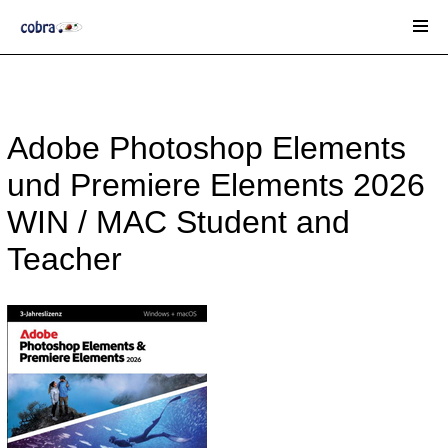
Start
-
SOFTWARE
-
Alle
Adobe Photoshop Elements
Marken
-
ADOBE
und Premiere Elements 2026
WIN / MAC Student and
Teacher