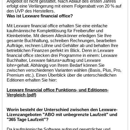
Angebot ist nicht gestattet. Nach Ablauf des ersten Jahres
erfolgt eine Verlängerung mit einem Folgerabatt von 20 % auf
den UVP des Herstellers.
Was ist Lexware financial office?
Mit Lexware financial office erhalten Sie eine einfache
kaufmännische Komplettlösung für Freiberufler und
Kleinbetriebe. Mit diesem Alleskönner erledigen Sie Ihre
gesamte Buchhaltung, schreiben Rechnungen, bearbeiten
Aufträge, rechnen Löhne und Gehälter ab und behalten Ihre
betrieblichen Finanzen perfekt im Blick. Denn in Lexware
financial office stecken drei Programme in einem: Lexware
Buchhalter, Lexware faktura+auftrag und Lexware
lohn+gehalt. Abhängig von Ihrem Bedarf können Sie
zwischen verschiedenen Varianten wählen (Basis, Plus, Pro,
Premium etc.). Einen Überblick über die unterschiedlichen
Editionen erhalten Sie hier:
Lexware financial office Funktions- und Editionen-
Vergleich (pdf)
Worin besteht der Unterschied zwischen den Lexware-
Lizenzangeboten "ABO mit unbegrenzte Laufzeit" und
"365 Tage Laufzeit"?
Da kaufmännische Software aufgrund gesetzlicher und