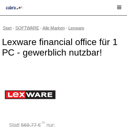
Start
-
SOFTWARE
-
Alle Marken
-
Lexware
Lexware financial office für 1
PC - gewerblich nutzbar!
(1)
Statt
569,77 €
nur: