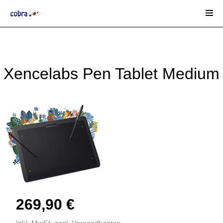
Start
-
HARDWARE
-
Xencelabs
Xencelabs Pen Tablet Medium
269,90 €