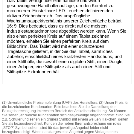
Das Tablet verfügt über eine nahtlose und weich
geschwungene Handballenauflage, um den Komfort zu
maximieren. Einstellbare LED-Leuchten definieren den
aktiven Zeichenbereich. Das ursprüngliche
Wachstumsaspektverhältnis unserer Zeichenfläche beträgt
16: 9. Dies bedeutet, dass es direkt auf die meisten
Industriestandardmonitore abgebildet werden kann. Wenn Sie
also einen perfekten Kreis auf einem Tablet zeichnen
möchten, erhalten Sie einen perfekten Kreis auf dem
Bildschirm. Das Tablet wird mit einer schützenden
Tragetasche geliefert, in der Sie das Tablet, sämtliches
Zubehör, einschließlich eines kratzfesten Handschuhs, und
einer Stifthülle, die sowohl einen digitalen Stift, einen Dongle,
einen Adapter, eine Stiftspitze als auch einen Stift und
Stiftspitze-Extraktor enthält.
(1) Unverbindliche Preisempfehlung (UVP) des Herstellers. (2) Unser Preis für
die bezeichneten Kundenarten. Bitte beachten Sie die Darstellung der
Bezugsberechtigung im rechten Bereich der Artikelbeschreibung. So können
Sie sehen, an welche Kundenarten sich das jeweilige Angebot richtet. Sind Sie
z.B. Schüler und sehen ein grünes Symbol mit einem weißen Häkchen, gelten
Sie als bezugsberechtigt. Kunden die neben Ihrer Entsprechung ein rotes
„STOP“-Symbol sehen, sind für das jeweilige Angebot leider nicht
bezugsberechtigt. Wenn das dargestellte Angebot gegen Vorlage eines